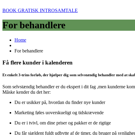
BOOK GRATISK INTROSAMTALE
For behandlere
Home
For behandlere
Få flere kunder i kalenderen
Et enkelt 3-trins forløb, der hjælper dig som selvstændig behandler med at ska
Som selvstændig behandler er du ekspert i dit fag ,men kunderne komme
Måske kender du det her:
Du er usikker på, hvordan du finder nye kunder
Marketing føles uoverskueligt og tidskrævende
Du er i tvivl, om dine priser og pakker er de rigtige
Du får sjældent fuldt udbytte af de timer, du bruger på synligh